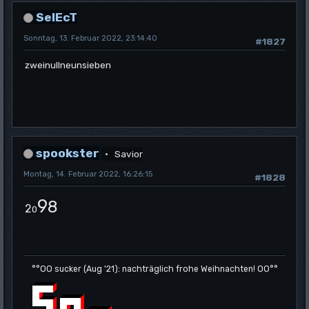
SelEcT
Sonntag, 13. Februar 2022, 23:14:40
#1827
zweinullneunsieben
spookster
Savior
Montag, 14. Februar 2022, 16:26:15
#1828
9
8
2
0
°°OO sucker (Aug '21): nachträglich frohe Weihnachten! OO°°