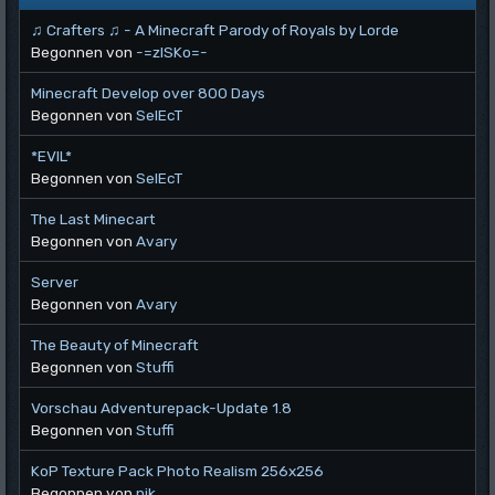
♫ Crafters ♫ - A Minecraft Parody of Royals by Lorde
Begonnen von
-=zISKo=-
Minecraft Develop over 800 Days
Begonnen von
SelEcT
*EVIL*
Begonnen von
SelEcT
The Last Minecart
Begonnen von
Avary
Server
Begonnen von
Avary
The Beauty of Minecraft
Begonnen von
Stuffi
Vorschau Adventurepack-Update 1.8
Begonnen von
Stuffi
KoP Texture Pack Photo Realism 256x256
Begonnen von
nik