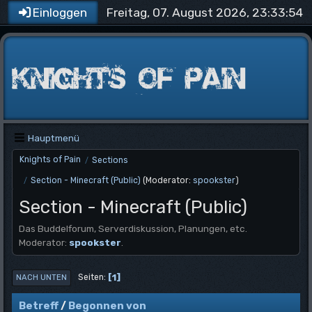
Freitag, 07. August 2026, 23:33:54
Einloggen
Hauptmenü
Knights of Pain
Sections
/
Section - Minecraft (Public)
(Moderator:
spookster
)
/
Section - Minecraft (Public)
Das Buddelforum, Serverdiskussion, Planungen, etc.
Moderator:
spookster
.
1
Seiten
NACH UNTEN
Betreff
/
Begonnen von