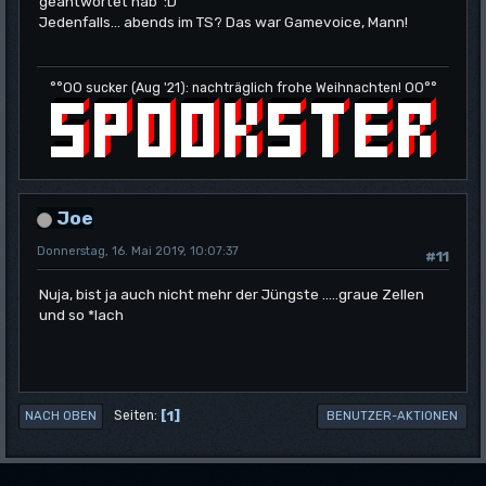
geantwortet hab :D
Jedenfalls... abends im TS? Das war Gamevoice, Mann!
°°OO sucker (Aug '21): nachträglich frohe Weihnachten! OO°°
Joe
Donnerstag, 16. Mai 2019, 10:07:37
#11
Nuja, bist ja auch nicht mehr der Jüngste .....graue Zellen
und so *lach
1
Seiten
NACH OBEN
BENUTZER-AKTIONEN