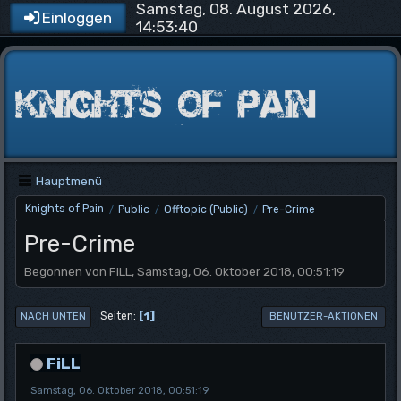
Samstag, 08. August 2026,
Einloggen
14:53:40
Hauptmenü
Knights of Pain
Public
Offtopic (Public)
Pre-Crime
/
/
/
Pre-Crime
Begonnen von FiLL, Samstag, 06. Oktober 2018, 00:51:19
1
Seiten
NACH UNTEN
BENUTZER-AKTIONEN
FiLL
Samstag, 06. Oktober 2018, 00:51:19