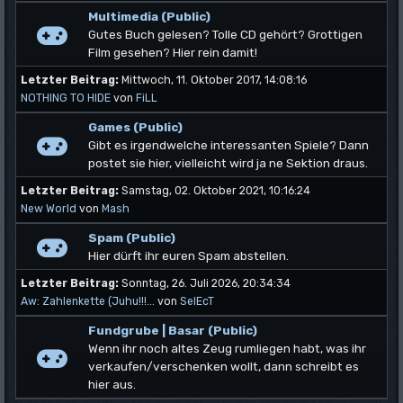
Multimedia (Public)
Gutes Buch gelesen? Tolle CD gehört? Grottigen
Film gesehen? Hier rein damit!
Letzter Beitrag:
Mittwoch, 11. Oktober 2017, 14:08:16
NOTHING TO HIDE
von
FiLL
Games (Public)
Gibt es irgendwelche interessanten Spiele? Dann
postet sie hier, vielleicht wird ja ne Sektion draus.
Letzter Beitrag:
Samstag, 02. Oktober 2021, 10:16:24
New World
von
Mash
Spam (Public)
Hier dürft ihr euren Spam abstellen.
Letzter Beitrag:
Sonntag, 26. Juli 2026, 20:34:34
Aw: Zahlenkette (Juhu!!!...
von
SelEcT
Fundgrube | Basar (Public)
Wenn ihr noch altes Zeug rumliegen habt, was ihr
verkaufen/verschenken wollt, dann schreibt es
hier aus.