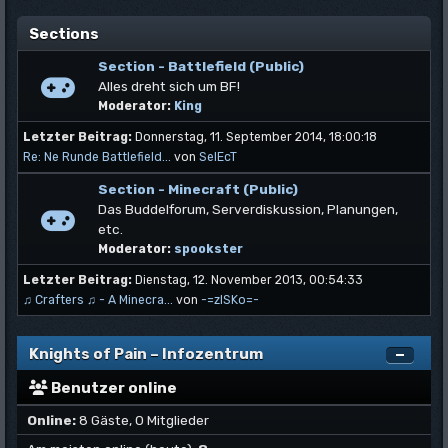
Sections
Section - Battlefield (Public)
Alles dreht sich um BF!
Moderator:
King
Letzter Beitrag:
Donnerstag, 11. September 2014, 18:00:18
Re: Ne Runde Battlefield...
von
SelEcT
Section - Minecraft (Public)
Das Buddelforum, Serverdiskussion, Planungen,
etc.
Moderator:
spookster
Letzter Beitrag:
Dienstag, 12. November 2013, 00:54:33
♫ Crafters ♫ - A Minecra...
von
-=zISKo=-
Knights of Pain – Infozentrum
Benutzer online
Online:
8 Gäste, 0 Mitglieder