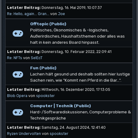
Letzter Beitrag:
Donnerstag, 16. Mai 2019, 10:07:37
Re: Hello, again... Gran...
von
Joe
Offtopic (Public)
Politisches, Ökonomisches & -logisches,
Außerirdisches, Haushaltsthemen oder alles was
halt in kein anderes Board hinpasst.
Letzter Beitrag:
Donnerstag, 10. Februar 2022, 22:09:41
Re: NFTs
von
SelEcT
Fun (Public)
Lachen hält gesund und deshalb sollten hier lustige
Sachen rein, wie "Kommt nen Pferd in die Bar...".
Letzter Beitrag:
Mittwoch, 16. Dezember 2020, 17:13:05
Blob Opera
von
spookster
Computer | Technik (Public)
Hard-/Softwarediskussionen, Computerprobleme &
Technikgespräche
Letzter Beitrag:
Samstag, 24. August 2024, 12:41:40
Ryzen Undervolten
von
spookster