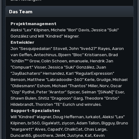
Das Team
Projektmanagement
Aleksi "Lex" Kilpinen, Michele "Illori" Davis, Jessica "Suki"
González und Will "Kindred" Wagner.
Entwickler
Jon "Sesquipedalian" Stovell, John "live627" Rayes, Aaron
van Geffen, Antechinus, Bjoern "Bloc" Kristiansen, Brad
"IchBin™" Grow, Colin Schoen, emanuele, Hendrik Jan
"Compuart" Visser, Jessica "Suki" González, Juan
"JayBachatero" Hernandez, Karl "RegularExpression"
Benson, Matthew "Labradoodle-360" Kerle, Grudge, Michael
"Oldiesmann" Eshom, Michael "Thantos" Miller, Norv, Oscar
"Ozp" Rydhé, Peter "Arantor" Spicer, Selman "[SiNaN]" Eser,
Shawn Bulen, Shitiz "Dragooon" Garg, Theodore "Orstio"
Hildebrandt, Thorsten "TE" Eurich und winrules.
Support-Spezialisten
Will "Kindred" Wagner, Doug Heffernan, lurkalot, Aleksi "Lex"
Kilpinen, br360, GigaWatt, ziycon, Adam Tallon, Bigguy, Bruno
"margarett" Alves, CapadY, ChalkCat, Chas Large,
Duncan85, gbsothere, JimM, Justyne, Kat, Kevin