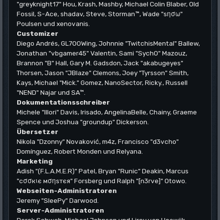
"greyknight17" Hou, Krash, Mashby, Michael Colin Blaber, Old
Fossil, S-Ace, shadav, Steve, Storman™, Wade "sησω"
Poulsen und xenovanis.
Customizer
Diego Andrés, GL700Wing, Johnnie "TwitchisMental" Ballew,
Jonathan "vbgamer45" Valentin, Sami "SychO" Mazouz,
Brannon "B" Hall, Gary M. Gadsdon, Jack "akabugeyes"
Thorsen, Jason "JBlaze" Clemons, Joey "Tyrsson" Smith,
Kays, Michael "Mick." Gomez, NanoSector, Ricky., Russell
"NEND" Najar und SA™.
Dokumentationsschreiber
Michele "Illori" Davis, Irisado, AngelinaBelle, Chainy, Graeme
Spence und Joshua "groundup" Dickerson.
Übersetzer
Nikola "Dzonny" Novaković, m4z, Francisco "d3vcho"
Domínguez, Robert Monden und Relyana.
Marketing
Adish "(F.L.A.M.E.R)" Patel, Bryan "Runic" Deakin, Marcus
"cσσкιє мσηѕтєя" Forsberg und Ralph "[n3rve]" Otowo.
Webseiten-Administratoren
Jeremy "SleePy" Darwood.
Server-Administratoren