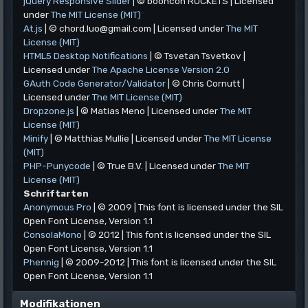
jQuery Responsive Slider
| © booncon ROCKETS | Licensed
under
The MIT License (MIT)
At.js
| © chord.luo@gmail.com | Licensed under
The MIT
License (MIT)
HTML5 Desktop Notifications
| © Tsvetan Tsvetkov |
Licensed under
The Apache License Version 2.0
GAuth Code Generator/Validator
| © Chris Cornutt |
Licensed under
The MIT License (MIT)
Dropzone.js
| © Matias Meno | Licensed under
The MIT
License (MIT)
Minify
| © Matthias Mullie | Licensed under
The MIT License
(MIT)
PHP-Punycode
| © True B.V. | Licensed under
The MIT
License (MIT)
Schriftarten
Anonymous Pro
| © 2009 | This font is licensed under the SIL
Open Font License, Version 1.1
ConsolaMono
| © 2012 | This font is licensed under the SIL
Open Font License, Version 1.1
Phennig
| © 2009-2012 | This font is licensed under the SIL
Open Font License, Version 1.1
Modifikationen