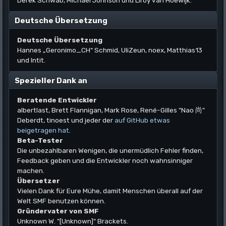
Derek Schwab, Michael Johnson und Liroy van Hoewijk.
Deutsche Übersetzung
Deutsche Übersetzung
Hannes „Geronimo_CH“ Schmid, UliZeun, noex, Matthias13
und Intit.
Spezieller Dank an
Beratende Entwickler
albertlast, Brett Flannigan, Mark Rose, René-Gilles "Nao 尚"
Deberdt, tinoest und jeder der
auf GitHub etwas
beigetragen hat
.
Beta-Tester
Die unbezahlbaren Wenigen, die unermüdlich Fehler finden,
Feedback geben und die Entwickler noch wahnsinniger
machen.
Übersetzer
Vielen Dank für Eure Mühe, damit Menschen überall auf der
Welt SMF benutzen können.
Gründervater von SMF
Unknown W. "[Unknown]" Brackets.