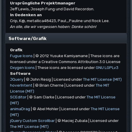
Ursprüngliche Projektmanager
Jeff Lewis, Joseph Fung und David Recordon.
In Gedenken an
Crip, K@, metallica48423, Paul_Pauline und Rock Lee.
An alle, die wir vergessen haben: Danke schön!
Software/Grafik
Grafik
Fugue Icons
| © 2012 Yusuke Kamiyamane | These icons are
licensed under a Creative Commons Attribution 3.0 License
Oxygen Icons
| These icons are licensed under
GNU LGPLv3
Software
JQuery
| © John Resig | Licensed under
The MIT License (MIT)
hoverIntent
| © Brian Cherne | Licensed under
The MIT
License (MIT)
SCEditor
| © Sam Clarke | Licensed under
The MIT License
(MIT)
animaDrag
| © Abel Mohler | Licensed under
The MIT License
(MIT)
jQuery Custom Scrollbar
| © Maciej Zubala | Licensed under
The MIT License (MIT)