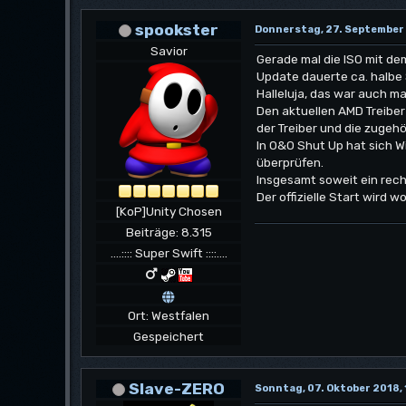
spookster
Donnerstag, 27. September 
Savior
Gerade mal die ISO mit de
Update dauerte ca. halbe 
Halleluja, das war auch mal
Den aktuellen AMD Treiber
der Treiber und die zugeh
In O&O Shut Up hat sich W
überprüfen.
Insgesamt soweit ein recht
Der offizielle Start wird w
[KoP]Unity Chosen
Beiträge: 8.315
....:::: Super Swift ::::....
Ort: Westfalen
Gespeichert
Slave-ZERO
Sonntag, 07. Oktober 2018,