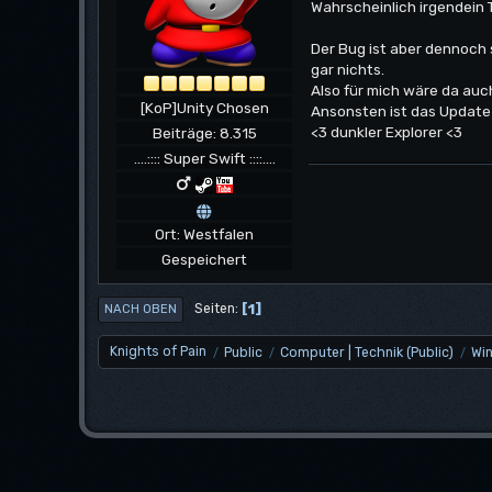
Wahrscheinlich irgendein To
Der Bug ist aber dennoch s
gar nichts.
Also für mich wäre da au
[KoP]Unity Chosen
Ansonsten ist das Update 
<3 dunkler Explorer <3
Beiträge: 8.315
....:::: Super Swift ::::....
Ort: Westfalen
Gespeichert
1
Seiten
NACH OBEN
Knights of Pain
Public
Computer | Technik (Public)
Wi
/
/
/