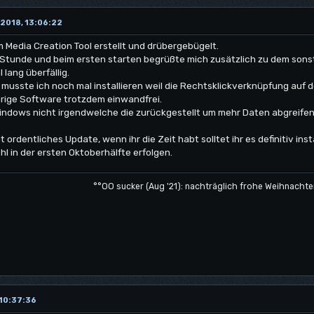
2018, 13:06:22
m Media Creation Tool erstellt und drübergebügelt.
Stunde und beim ersten starten begrüßte mich zusätzlich zu dem sonst
 lang überfällig.
 musste ich noch mal installieren weil die Rechtsklickverknüpfung auf 
örige Software trotzdem einwandfrei.
indows nicht irgendwelche die zurückgestellt um mehr Daten abgreifen
 ordentliches Update, wenn ihr die Zeit habt solltet ihr es definitiv in
ohl in der ersten Oktoberhälfte erfolgen.
°°OO sucker (Aug '21): nachträglich frohe Weihnachte
 10:37:36