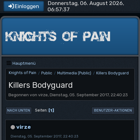
Donnerstag, 06. August 2026,
Einloggen
06:57:37
Hauptmenü
Knights of Pain
Public
Multimedia (Public)
Killers Bodyguard
/
/
/
Killers Bodyguard
Begonnen von virze, Dienstag, 05. September 2017, 22:40:23
1
Seiten
NACH UNTEN
BENUTZER-AKTIONEN
virze
Dienstag, 05. September 2017, 22:40:23