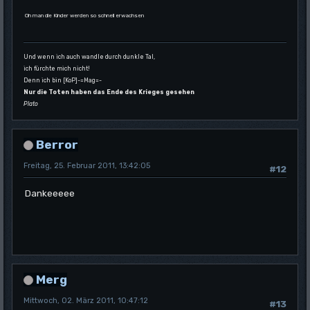
Oh man die Kinder werden so schnell erwachsen
Und wenn ich auch wandle durch dunkle Tal,
ich fürchte mich nicht!
Denn ich bin [KoP]-=Mag=-
Nur die Toten haben das Ende des Krieges gesehen
Plato
Berror
Freitag, 25. Februar 2011, 13:42:05
#12
Dankeeeee
Merg
Mittwoch, 02. März 2011, 10:47:12
#13