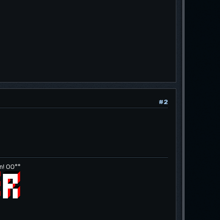
#2
n! OO°°