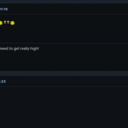
31:10
 need to get really high!
0:23