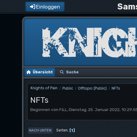
Sams
Einloggen
Übersicht
Suche
Knights of Pain
Public
Offtopic (Public)
NFTs
/
/
/
NFTs
Begonnen von FiLL, Dienstag, 25. Januar 2022, 10:29:5
1
Seiten
NACH UNTEN