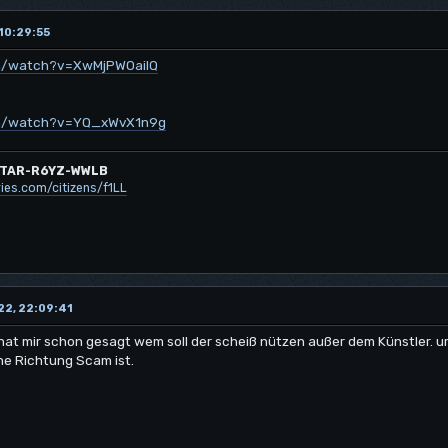
 10:29:55
om/watch?v=XwMjPWOailQ
om/watch?v=YQ_xWvX1n9g
TAR-R6YZ-WWLB
ies.com/citizens/f1LL
22, 22:09:41
at mir schon gesagt wem soll der scheiß nützen außer dem Künstler. u
ne Richtung Scam ist.