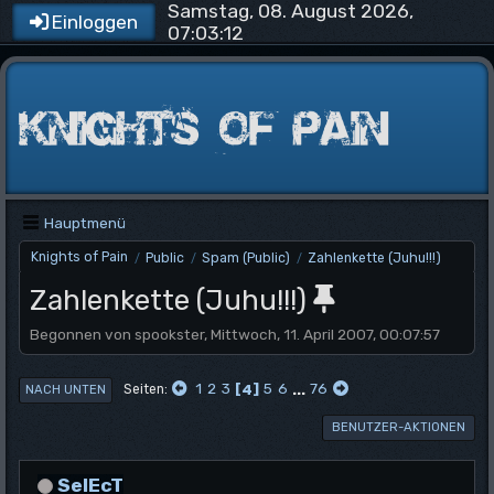
Samstag, 08. August 2026,
Einloggen
07:03:12
Hauptmenü
Knights of Pain
Public
Spam (Public)
Zahlenkette (Juhu!!!)
/
/
/
Zahlenkette (Juhu!!!)
Begonnen von spookster, Mittwoch, 11. April 2007, 00:07:57
1
2
3
4
5
6
...
76
Seiten
NACH UNTEN
BENUTZER-AKTIONEN
SelEcT