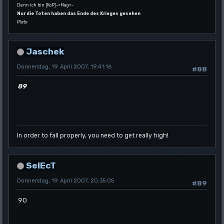
Denn ich bin [KoP]-=Mag=-
Nur die Toten haben das Ende des Krieges gesehen
Plato
Jaschek
Donnerstag, 19. April 2007, 19:41:16
#88
89
In order to fall properly, you need to get really high!
SelEcT
Donnerstag, 19. April 2007, 20:35:05
#89
90