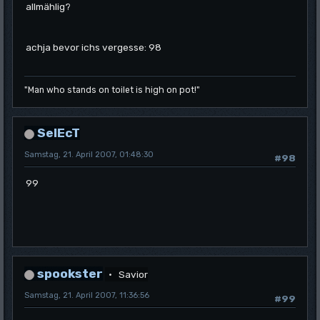
allmählig?
achja bevor ichs vergesse: 98
"Man who stands on toilet is high on pot!"
SelEcT
Samstag, 21. April 2007, 01:48:30
#98
99
spookster
Savior
Samstag, 21. April 2007, 11:36:56
#99