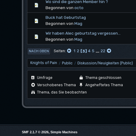
Wo sind die ganzen Member hin ?
Begonnen von
octo
Buck hat Geburtstag
Begonnen von
Mag
Wir haben Alec geburtstag vergessen...
Begonnen von
Mag
1
2
3
4
5
...
22
Seiten
NACH OBEN
Knights of Pain
Public
Diskussion/Neuigkeiten (Public)
/
/
Umfrage
Thema geschlossen
Verschobenes Thema
Angeheftetes Thema
Thema, das Sie beobachten
,
SMF 2.1.7 © 2026
Simple Machines