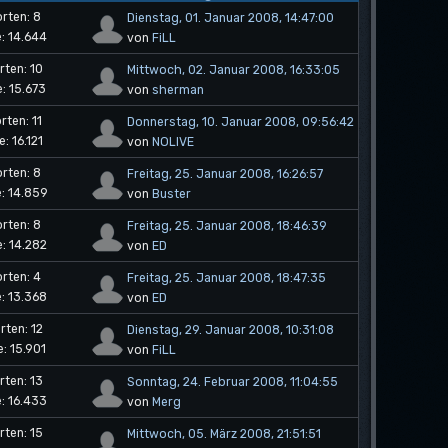
rten: 8
Dienstag, 01. Januar 2008, 14:47:00
e: 14.644
von
FiLL
ten: 10
Mittwoch, 02. Januar 2008, 16:33:05
e: 15.673
von
sherman
ten: 11
Donnerstag, 10. Januar 2008, 09:56:42
e: 16.121
von
NOLIVE
rten: 8
Freitag, 25. Januar 2008, 16:26:57
: 14.859
von
Buster
rten: 8
Freitag, 25. Januar 2008, 18:46:39
e: 14.282
von
ED
rten: 4
Freitag, 25. Januar 2008, 18:47:35
e: 13.368
von
ED
ten: 12
Dienstag, 29. Januar 2008, 10:31:08
e: 15.901
von
FiLL
ten: 13
Sonntag, 24. Februar 2008, 11:04:55
e: 16.433
von
Merg
ten: 15
Mittwoch, 05. März 2008, 21:51:51