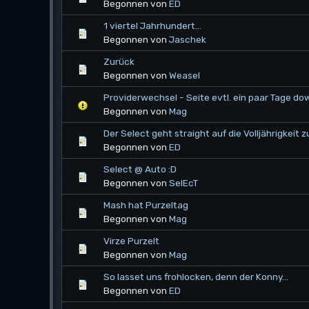
Begonnen von
ED
1 viertel Jahrhundert...
Begonnen von
Jaschek
Zurück
Begonnen von
Weasel
Providerwechsel - Seite evtl. ein paar Tage do
Begonnen von
Mag
Der Select geht straight auf die Volljährigkeit z
Begonnen von
ED
Select @ Auto :D
Begonnen von
SelEcT
Mash hat Purzeltag
Begonnen von
Mag
Virze Purzelt
Begonnen von
Mag
So lasset uns frohlocken, denn der Konny...
Begonnen von
ED