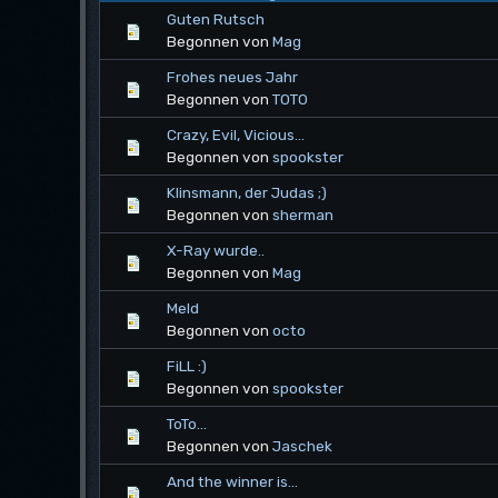
Guten Rutsch
Begonnen von
Mag
Frohes neues Jahr
Begonnen von
T0T0
Crazy, Evil, Vicious...
Begonnen von
spookster
Klinsmann, der Judas ;)
Begonnen von
sherman
X-Ray wurde..
Begonnen von
Mag
Meld
Begonnen von
octo
FiLL :)
Begonnen von
spookster
ToTo...
Begonnen von
Jaschek
And the winner is...